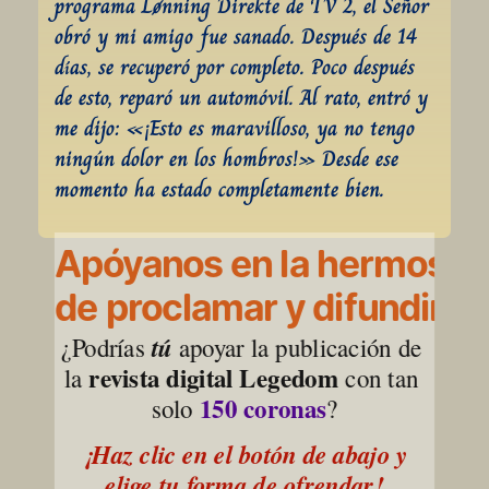
programa Lønning Direkte de TV 2, el Señor 
obró y mi amigo fue sanado. Después de 14 
días, se recuperó por completo. Poco después 
de esto, reparó un automóvil. Al rato, entró y 
me dijo: «¡Esto es maravilloso, ya no tengo 
ningún dolor en los hombros!» Desde ese 
momento ha estado completamente bien.
Apóyanos en la hermosa l
de proclamar y difundir la
¿Podrías 
tú
 apoyar la publicación de 
revista digital Legedom
la 
 con tan 
150 coronas
solo 
?
¡Haz clic en el botón de abajo y 
elige tu forma de ofrendar!