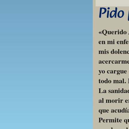
Pido
«Querido J
en mi enfe
mis dolenc
acercarme 
yo cargue 
todo mal. 
La sanidad
al morir e
que acudía
Permite qu