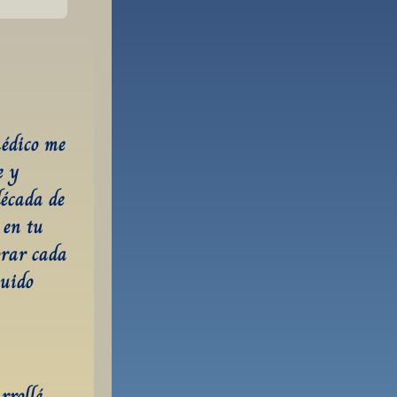
édico me 
 y 
écada de 
en tu 
rar cada 
uido 
rollé 