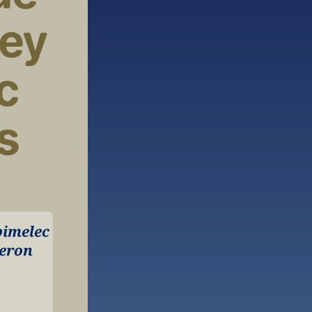
ey 
 
 
imelec 
eron 