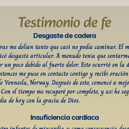
Testimonio de fe
Desgaste de cadera
ras me dolían tanto que casi no podía caminar. El m
icó desgaste articular. A menudo tenía que sentarme
 un poco debido al fuerte dolor. Esto ocurrió en la d
ntonces me puse en contacto contigo y recibí oración 
de Vennesla, Norway. Después de esto, comencé a mejo
 Con el tiempo me recuperé por completo, y así he seg
día de hoy con la gracia de Dios.
Insuficiencia cardíaca
atro infartos de miocardio, y como consecuencia desar