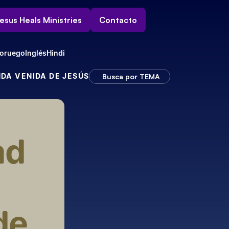
esus Heals Ministries
Contacto
oruego
Inglés
Hindi
NDA VENIDA DE JESÚS
Busca por TEMA
d 
e 