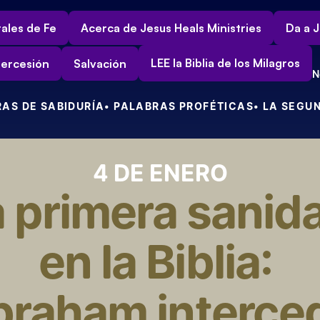
ales de Fe
Acerca de Jesus Heals Ministries
Da a J
LEE la Biblia de los Milagros
tercesión
Salvación
N
RAS DE SABIDURÍA
• PALABRAS PROFÉTICAS
• LA SEGU
4 DE ENERO
 primera sanida
en la Biblia: 
raham interced