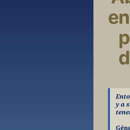
en
p
d
Ento
y a 
tene
Géne