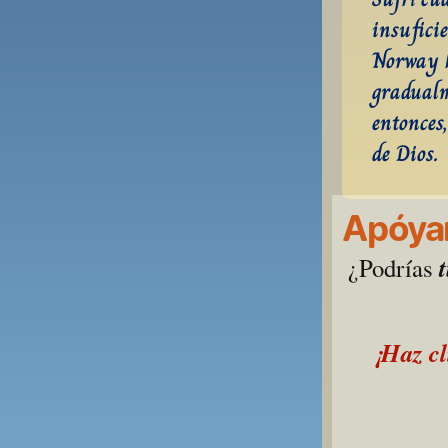
insufici
Norway h
gradualm
entonces,
de Dios.
Apóyan
¿Podrías 
¡Haz cl