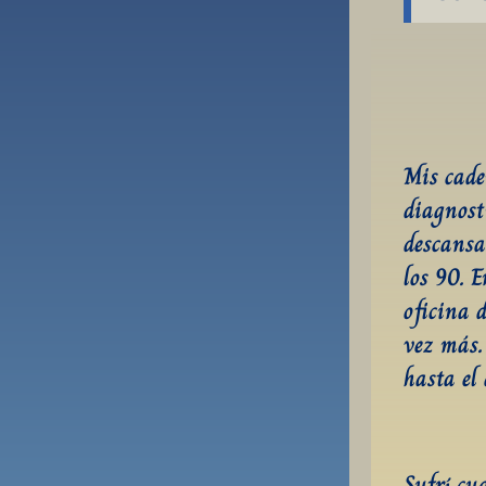
Mis cade
diagnost
descansar
los 90. E
oficina 
vez más.
hasta el 
Sufrí cu