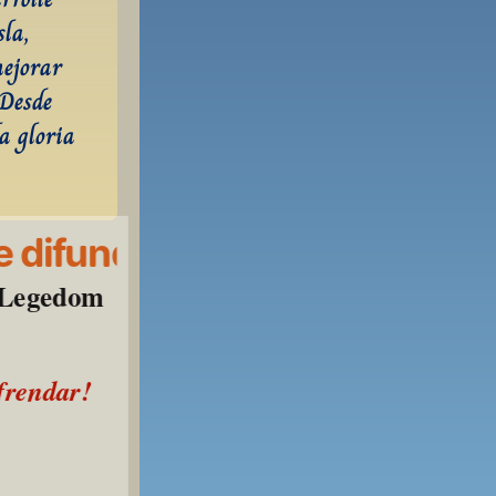
la, 
ejorar 
Desde 
a gloria 
 difundir
l Legedom
ofrendar!
o!