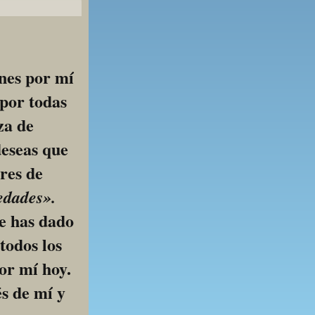
nes por mí 
por todas 
a de 
eseas que 
res de 
edades».
e has dado 
odos los 
or mí hoy. 
s de mí y 