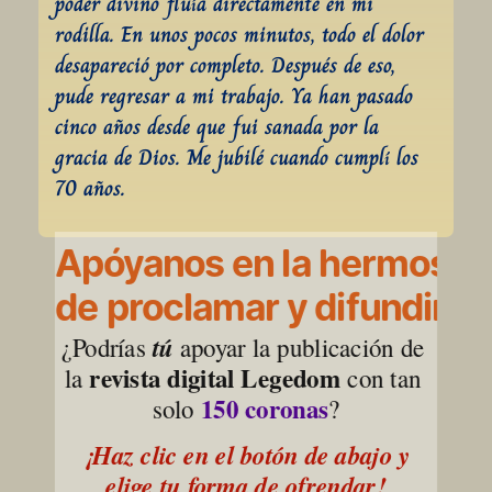
poder divino fluía directamente en mi 
rodilla. En unos pocos minutos, todo el dolor 
desapareció por completo. Después de eso, 
pude regresar a mi trabajo. Ya han pasado 
cinco años desde que fui sanada por la 
gracia de Dios. Me jubilé cuando cumplí los 
70 años.
Apóyanos en la hermosa l
de proclamar y difundir la
¿Podrías 
tú
 apoyar la publicación de 
revista digital Legedom
la 
 con tan 
150 coronas
solo 
?
¡Haz clic en el botón de abajo y 
elige tu forma de ofrendar!