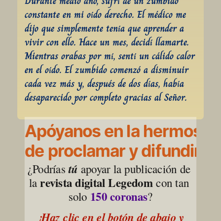
Durante medio año, sufrí de un zumbido 
constante en mi oído derecho. El médico me 
dijo que simplemente tenía que aprender a 
vivir con ello. Hace un mes, decidí llamarte. 
Mientras orabas por mí, sentí un cálido calor 
en el oído. El zumbido comenzó a disminuir 
cada vez más y, después de dos días, había 
desaparecido por completo gracias al Señor.
Apóyanos en la hermosa l
de proclamar y difundir la
¿Podrías 
tú
 apoyar la publicación de 
revista digital Legedom
la 
 con tan 
150 coronas
solo 
?
¡Haz clic en el botón de abajo y 