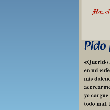
¡Haz cl
Pido
«Querido J
en mi enfe
mis dolenc
acercarme 
yo cargue 
todo mal. 