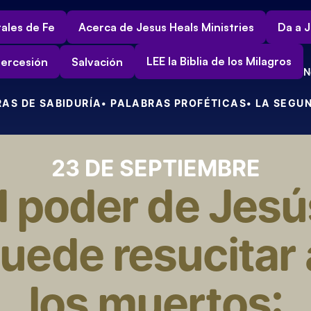
ales de Fe
Acerca de Jesus Heals Ministries
Da a J
LEE la Biblia de los Milagros
tercesión
Salvación
N
RAS DE SABIDURÍA
• PALABRAS PROFÉTICAS
• LA SEGU
23 DE SEPTIEMBRE
l poder de Jesús
uede resucitar a
los muertos: