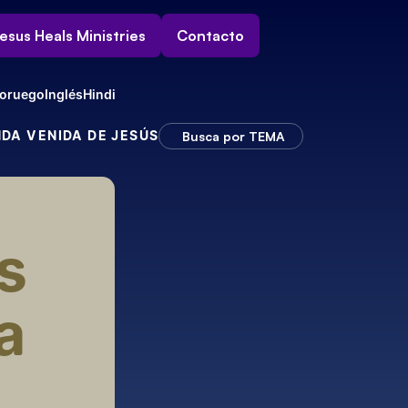
esus Heals Ministries
Contacto
oruego
Inglés
Hindi
NDA VENIDA DE JESÚS
Busca por TEMA
 
 