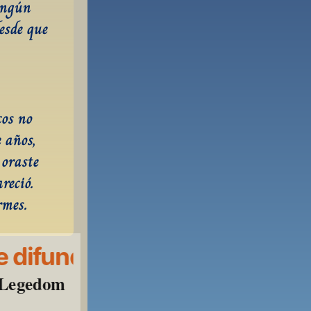
ingún 
esde que 
os no 
años, 
oraste 
eció. 
rmes.
 difundir
l Legedom