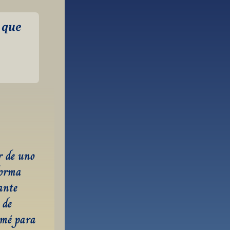
 que 
 de uno 
orma 
nte 
de 
amé para 