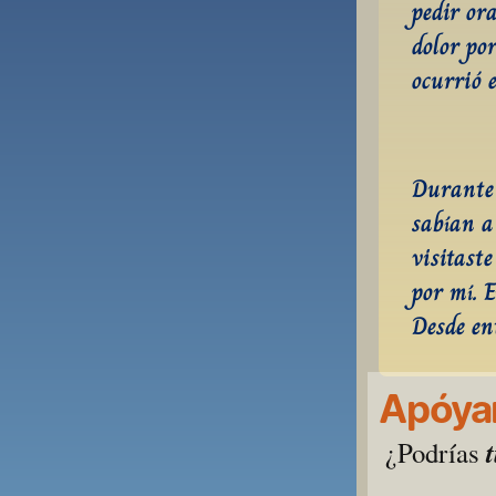
pedir or
dolor po
ocurrió e
Durante 
sabían a
visitast
por mí. E
Desde en
Apóyan
¿Podrías 