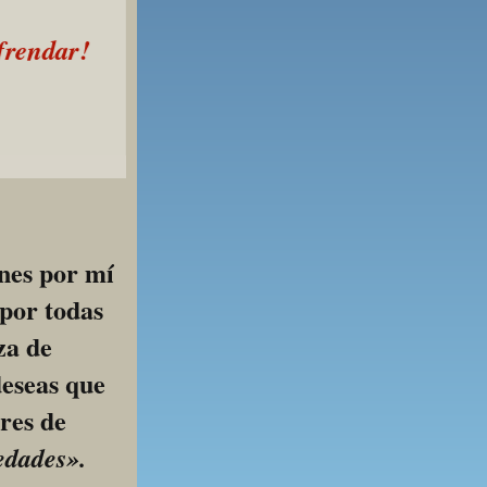
ofrendar!
o!
nes por mí 
por todas 
a de 
eseas que 
res de 
edades».