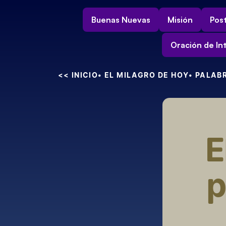
Buenas Nuevas
Misión
Post
Oración de In
<< INICIO
• EL MILAGRO DE HOY
• PALAB
E
p