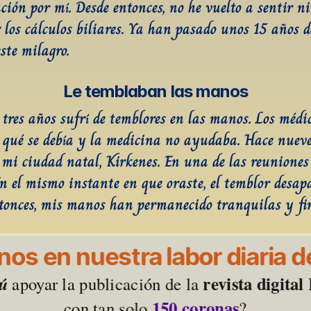
ación por mí. Desde entonces, no he vuelto a sentir n
r los cálculos biliares. Ya han pasado unos 15 años d
ste milagro.
Le temblaban las manos
tres años sufrí de temblores en las manos. Los médic
 qué se debía y la medicina no ayudaba. Hace nueve 
e mi ciudad natal, Kirkenes. En una de las reuniones 
n el mismo instante en que oraste, el temblor desapar
tonces, mis manos han permanecido tranquilas y fi
os en nuestra labor diaria de
revista digita
tú
 apoyar la publicación de la 
150 coronas
con tan solo 
?