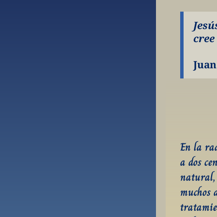
Jesús
cree
Juan
En la ra
a dos ce
natural,
muchos a
tratamien