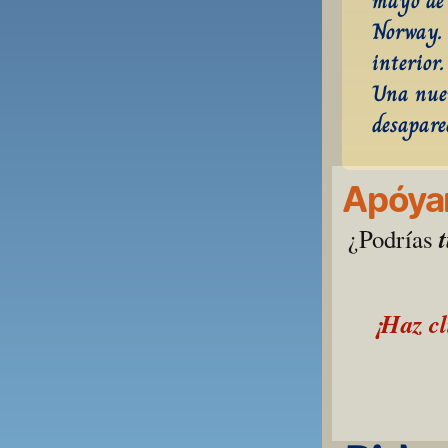
mayo de 
Norway. 
interior.
Una nuev
desapare
Apóyan
¿Podrías 
¡Haz cl