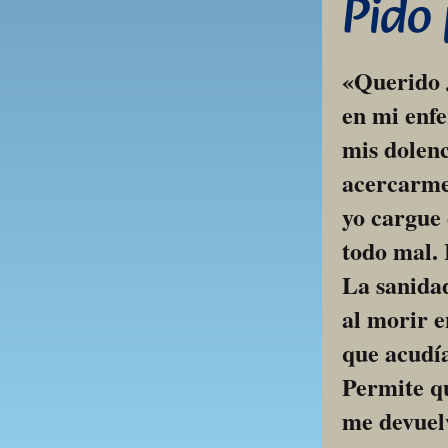
Pido
«Querido J
en mi enfe
mis dolenc
acercarme 
yo cargue 
todo mal. 
La sanidad
al morir e
que acudía
Permite qu
me devuelv