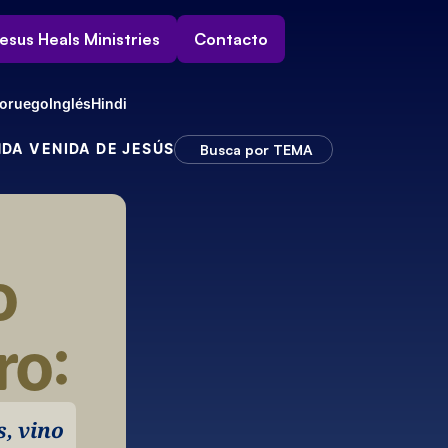
esus Heals Ministries
Contacto
oruego
Inglés
Hindi
NDA VENIDA DE JESÚS
Busca por TEMA
 
ro:
, vino 