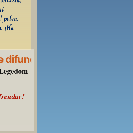
ennesla, 
i 
 polen. 
. ¡Ha 
 difundir
l Legedom
ofrendar!
o!