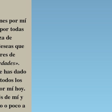
nes por mí 
por todas 
a de 
eseas que 
res de 
edades».
e has dado 
odos los 
or mí hoy. 
s de mí y 
 o poco a 