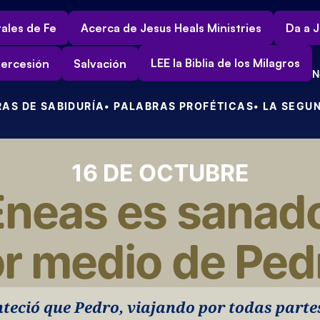
ales de Fe
Acerca de Jesus Heals Ministries
Da a J
LEE la Biblia de los Milagros
tercesión
Salvación
N
RAS DE SABIDURÍA
• PALABRAS PROFÉTICAS
• LA SEGU
16 DE OCTUBRE
Eneas es sanado
r medio de Ped
teció que Pedro, viajando por todas partes