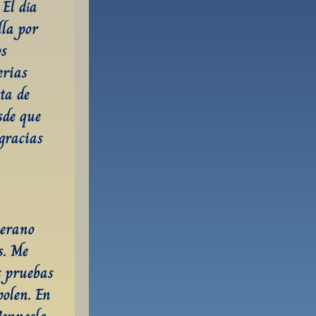
l día 
la por 
s 
rias 
ta de 
de que 
gracias 
erano 
. Me 
 pruebas 
olen. En 