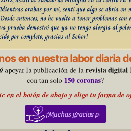
2012, asistí al Sábado de Milagros en tu centro en V
Mientras orabas por mí, sentí que algo se abría en m
 Desde entonces, no he vuelto a tener problemas con el
a prueba demostró que ya no tengo alergia al polen
cido por completo, gracias al Señor!
os en nuestra labor diaria de
revista digita
tú
 apoyar la publicación de la 
150 coronas
con tan solo 
?
ic en el botón de abajo y elige tu forma de 
¡Muchas gracias por su apoy