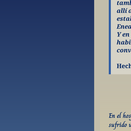
tamb
allí
esta
Enea
Y en
habi
conv
Hech
En el ho
sufrido 