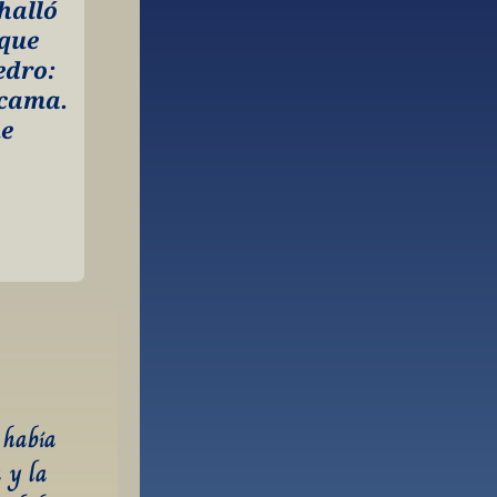
alló 
que 
dro: 
cama. 
e 
 había 
y la 