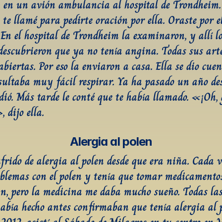
 en un avión ambulancia al hospital de Trondheim. E
 te llamé para pedirte oración por ella. Oraste por el
 En el hospital de Trondheim la examinaron, y allí lo
descubrieron que ya no tenía angina. Todas sus arte
biertas. Por eso la enviaron a casa. Ella se dio cuen
esultaba muy fácil respirar. Ya ha pasado un año des
edió. Más tarde le conté que te había llamado. «¡Oh, 
, dijo ella.
Alergia al polen
frido de alergia al polen desde que era niña. Cada v
oblemas con el polen y tenía que tomar medicamentos
, pero la medicina me daba mucho sueño. Todas las
abía hecho antes confirmaban que tenía alergia al p