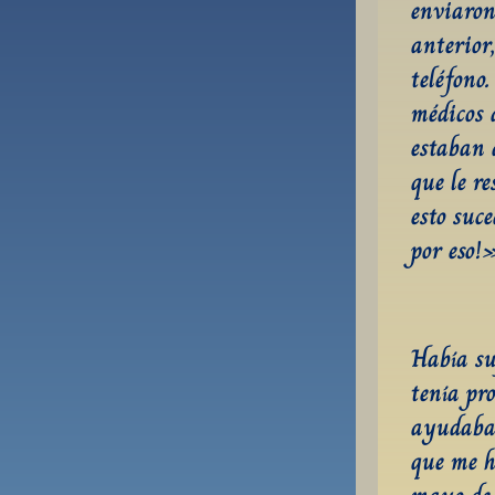
enviaron
anterior,
teléfono.
médicos 
estaban a
que le r
esto suc
por eso!»
Había su
tenía pr
ayudaban
que me h