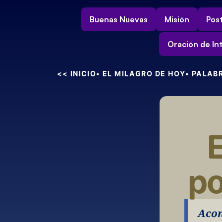
Buenas Nuevas
Misión
Post
Oración de In
<< INICIO
• EL MILAGRO DE HOY
• PALAB
po
Acon