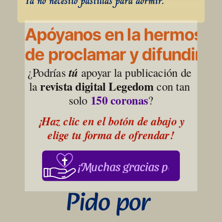
Ya no necesito pastillas para dormir.
Apóyanos en la hermosa l
de proclamar y difundir la
¿Podrías 
tú
 apoyar la publicación de 
revista digital Legedom
la 
 con tan 
150 coronas
solo 
?
¡Haz clic en el botón de abajo y 
elige tu forma de ofrendar!
¡Muchas gracias por su apoy
Pido por 