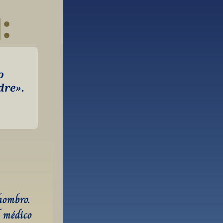
:
 
dre».
ombro. 
 médico 