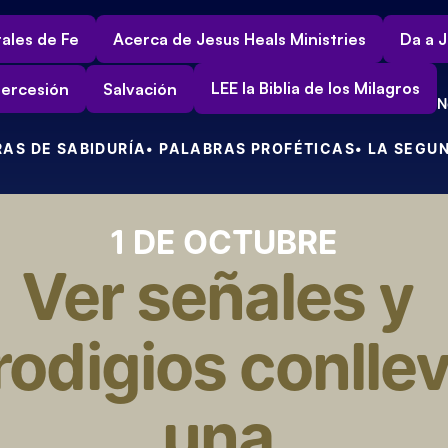
ales de Fe
Acerca de Jesus Heals Ministries
Da a J
LEE la Biblia de los Milagros
tercesión
Salvación
N
RAS DE SABIDURÍA
• PALABRAS PROFÉTICAS
• LA SEGU
1 DE OCTUBRE
Ver señales y 
rodigios conllev
una 