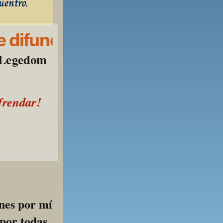
uentro.
 difundir
l Legedom
ofrendar!
o!
nes por mí 
por todas 