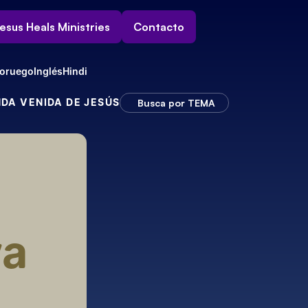
esus Heals Ministries
Contacto
oruego
Inglés
Hindi
NDA VENIDA DE JESÚS
Busca por TEMA
a 