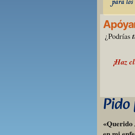
para los 
Apóyan
¿Podrías 
¡Haz cl
Pido
«Querido J
en mi enfe