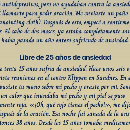
ó antidepresivos, pero no ayudaban contra la ansieda
dí llamarte para pedir oración. Me enviaste un paño d
anointing cloth). Después de esto, empecé a sentirme
r. Al cabo de dos meses, ya estaba completamente san
, había pasado un año entero sufriendo de ansiedad.
Libre de 25 años de ansiedad
e tenía 15 años sufría de ansiedad. Hace unos seis o 
viste reuniones en el centro Klippen en Sandnes. En e
 pusiste tu mano sobre mi pecho y oraste por mí. Sent
 un calor que inundaba mi pecho y mi piel se puso 
mente roja. «¡Oh, qué rojo tienes el pecho!», me dij
espués de la oración. Esa noche fui sanada de la ansi
tonces 38 años. Desde los 15 años tomaba medicamen