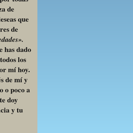
a de 
eseas que 
res de 
edades».
e has dado 
odos los 
or mí hoy. 
s de mí y 
 o poco a 
te doy 
ia y tu 