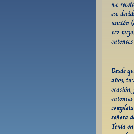
me recet
eso deci
unción (
vez mejo
entonces
Desde qu
años, tu
ocasión,
entonces
completa
señora d
Tenía en