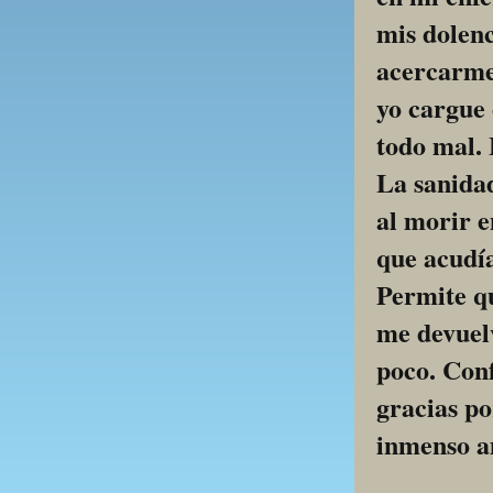
mis dolenc
acercarme 
yo cargue 
todo mal. 
La sanidad
al morir e
que acudía
Permite qu
me devuelv
poco. Conf
gracias po
inmenso a