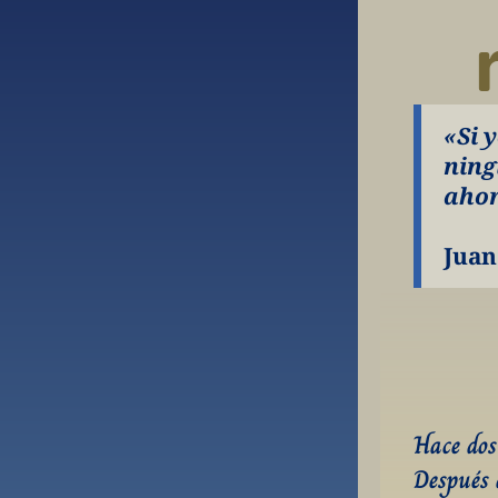
«Si 
ning
ahor
Juan
Hace dos
Después 