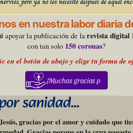
nervios, pero ya no los necesito después de aquel enc
os en nuestra labor diaria de
revista digita
tú
 apoyar la publicación de la 
150 coronas
con tan solo 
?
ic en el botón de abajo y elige tu forma de 
¡Muchas gracias por su apoy
 por sanidad…
esús, gracias por el amor y cuidado que tie
rmedad. Gracias porque en la cruz pagaste 