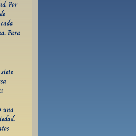
d. Por 
e 
 cada 
a. Para 
siete 
sa 
í 
o una 
edad. 
tos 