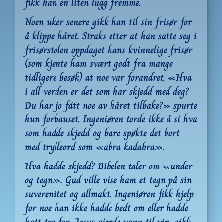
fikk han en liten lugg fremme.
Noen uker senere gikk han til sin frisør for 
å klippe håret. Straks etter at han satte seg i 
frisørstolen oppdaget hans kvinnelige frisør 
(som kjente ham svært godt fra mange 
tidligere besøk) at noe var forandret. «Hva 
i all verden er det som har skjedd med deg? 
Du har jo fått noe av håret tilbake?» spurte 
hun forbauset. Ingeniøren torde ikke å si hva 
som hadde skjedd og bare spøkte det bort 
med trylleord som «abra kadabra».
Hva hadde skjedd? Bibelen taler om «under 
og tegn». Gud ville vise ham et tegn på sin 
suverenitet og allmakt. Ingeniøren fikk hjelp 
for noe han ikke hadde bedt om eller hadde 
hatt tro for. Jesus gjorde vann til vin, gikk 