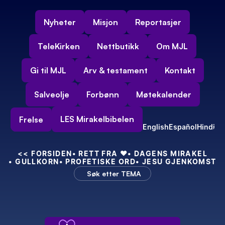
Nyheter
Misjon
Reportasjer
TeleKirken
Nettbutikk
Om MJL
Gi til MJL
Arv & testament
Kontakt
Salveolje
Forbønn
Møtekalender
LES Mirakelbibelen
Frelse
English
Español
Hindi
<<
 FORSIDEN
• RETT FRA 
❤️
• DAGENS MIRAKEL
• GULLKORN
• PROFETISKE ORD
• JESU GJENKOMST
Søk etter TEMA