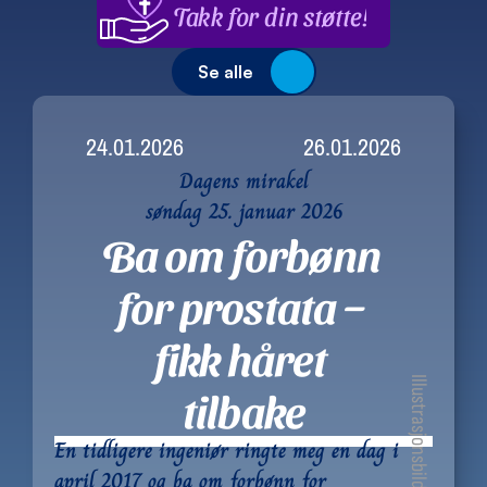
Takk for din støtte!
Se alle
24.01.2026
26.01.2026
Dagens mirakel
søndag 25. januar 2026
Ba om forbønn 
for prostata – 
fikk håret 
Illustrasjonsbilde
tilbake
En tidligere ingeniør ringte meg en dag i 
april 2017 og ba om forbønn for 