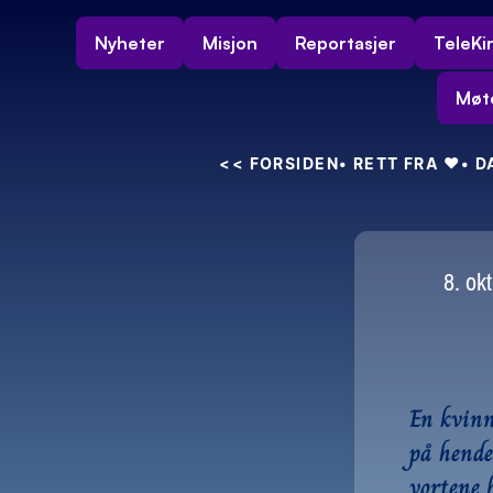
Nyheter
Misjon
Reportasjer
TeleKi
Møt
<<
 FORSIDEN
• RETT FRA 
❤️
• 
8. ok
En kvinn
på hende
vortene 