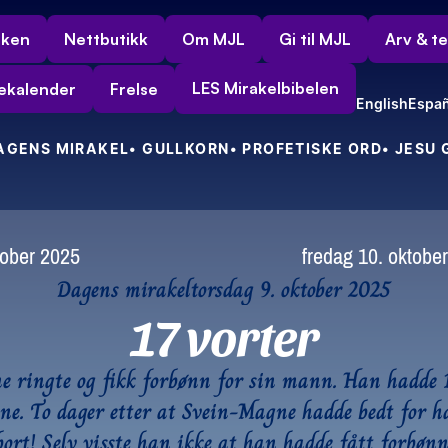
rken
Nettbutikk
Om MJL
Gi til MJL
Arv & t
LES Mirakelbibelen
ekalender
Frelse
English
Españ
DAGENS MIRAKEL
• GULLKORN
• PROFETISKE ORD
• JESU
tober 2025
fredag 10. oktobe
Dagens mirakel
torsdag 9. oktober 2025
17 vorter
e ringte og fikk forbønn for sin mann. Han hadde 1
ne. To dager etter at Svein-Magne hadde bedt for h
bort! Selv visste han ikke at han hadde fått forbønn.