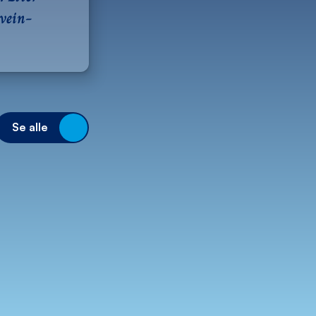
Svein-
Se alle