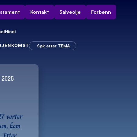
estament
Kontakt
Salveolje
Forbønn
ol
Hindi
 GJENKOMST
Søk etter TEMA
r 2025
Illustrasjonsbilde
7 vorter 
am, kom 
 Etter 