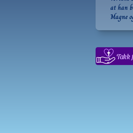
at han b
Magne og
Takk f