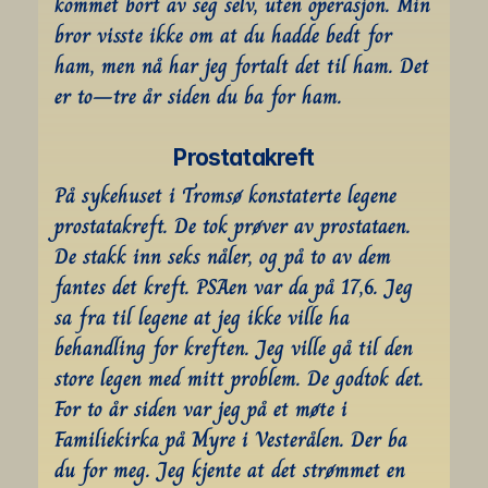
kommet bort av seg selv, uten operasjon. Min 
bror visste ikke om at du hadde bedt for 
ham, men nå har jeg fortalt det til ham. Det 
er to–tre år siden du ba for ham.
Prostatakreft
På sykehuset i Tromsø konstaterte legene 
prostatakreft. De tok prøver av prostataen. 
De stakk inn seks nåler, og på to av dem 
fantes det kreft. PSAen var da på 17,6. Jeg 
sa fra til legene at jeg ikke ville ha 
behandling for kreften. Jeg ville gå til den 
store legen med mitt problem. De godtok det. 
For to år siden var jeg på et møte i 
Familiekirka på Myre i Vesterålen. Der ba 
du for meg. Jeg kjente at det strømmet en 