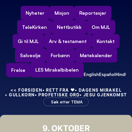
Nyheter
Misjon
Reportasjer
TeleKirken
Nettbutikk
Om MJL
Gi til MJL
Arv & testament
Kontakt
Salveolje
Forbønn
Møtekalender
LES Mirakelbibelen
Frelse
English
Español
Hindi
<<
 FORSIDEN
• RETT FRA 
❤️
• DAGENS MIRAKEL
• GULLKORN
• PROFETISKE ORD
• JESU GJENKOMST
Søk etter TEMA
9. OKTOBER