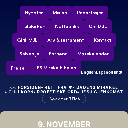
Nyheter
Misjon
Reportasjer
TeleKirken
Nettbutikk
Om MJL
Gi til MJL
Arv & testament
Kontakt
Salveolje
Forbønn
Møtekalender
LES Mirakelbibelen
Frelse
English
Español
Hindi
<<
 FORSIDEN
• RETT FRA 
❤️
• DAGENS MIRAKEL
• GULLKORN
• PROFETISKE ORD
• JESU GJENKOMST
Søk etter TEMA
9. NOVEMBER