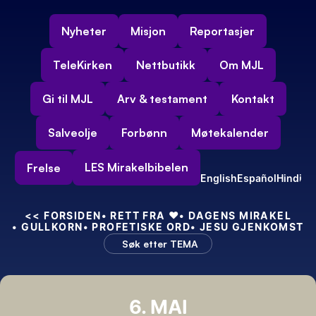
Nyheter
Misjon
Reportasjer
TeleKirken
Nettbutikk
Om MJL
Gi til MJL
Arv & testament
Kontakt
Salveolje
Forbønn
Møtekalender
LES Mirakelbibelen
Frelse
English
Español
Hindi
<<
 FORSIDEN
• RETT FRA 
❤️
• DAGENS MIRAKEL
• GULLKORN
• PROFETISKE ORD
• JESU GJENKOMST
Søk etter TEMA
6. MAI