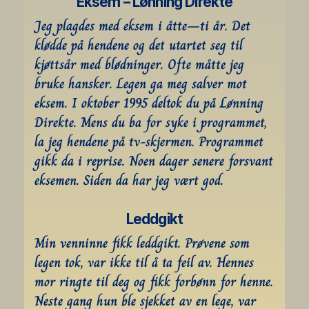
Eksem – Lønning Direkte
Jeg plagdes med eksem i åtte–ti år. Det 
klødde på hendene og det utartet seg til 
kjøttsår med blødninger. Ofte måtte jeg 
bruke hansker. Legen ga meg salver mot 
eksem. I oktober 1995 deltok du på Lønning 
Direkte. Mens du ba for syke i programmet, 
la jeg hendene på tv-skjermen. Programmet 
gikk da i reprise. Noen dager senere forsvant 
eksemen. Siden da har jeg vært god.
Leddgikt
Min venninne fikk leddgikt. Prøvene som 
legen tok, var ikke til å ta feil av. Hennes 
mor ringte til deg og fikk forbønn for henne. 
Neste gang hun ble sjekket av en lege, var 