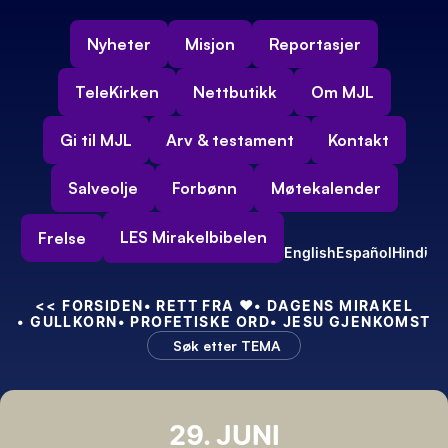
Nyheter
Misjon
Reportasjer
TeleKirken
Nettbutikk
Om MJL
Gi til MJL
Arv & testament
Kontakt
Salveolje
Forbønn
Møtekalender
LES Mirakelbibelen
Frelse
English
Español
Hindi
<<
 FORSIDEN
• RETT FRA 
❤️
• DAGENS MIRAKEL
• GULLKORN
• PROFETISKE ORD
• JESU GJENKOMST
Søk etter TEMA
29. JUNI