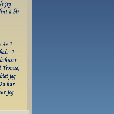
e jeg 
int å bli 
år. I 
ake. I 
kehuset 
l Tromsø, 
let jeg 
Du har 
ar jeg 