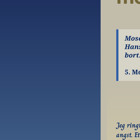
Mose
Hans
bort
5. M
Jeg ringt
angst. Et