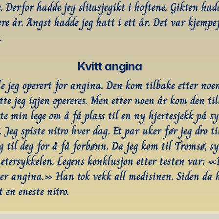
 Derfor hadde jeg slitasjegikt i hoftene. Gikten hadd
ere år. Angst hadde jeg hatt i ett år. Det var kjempef
.
Kvitt angina
e jeg operert for angina. Den kom tilbake etter noen 
te jeg igjen opereres. Men etter noen år kom den tilb
te min lege om å få plass til en ny hjertesjekk på sy
 Jeg spiste nitro hver dag. Et par uker før jeg dro ti
g til deg for å få forbønn. Da jeg kom til Tromsø, syk
etersykkelen. Legens konklusjon etter testen var: «
ger angina.» Han tok vekk all medisinen. Siden da h
t en eneste nitro.