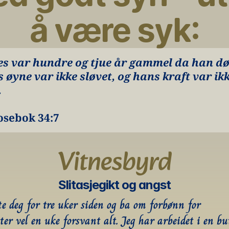
å være syk:
s var hundre og tjue år gammel da han død
 øyne var ikke sløvet, og hans kraft var ikk
.
osebok 34:7
Vitnesbyrd
Slitasjegikt og angst
e deg for tre uker siden og ba om forbønn for          
ter vel en uke forsvant alt. Jeg har arbeidet i en but