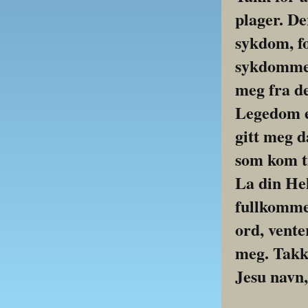
plager. De
sykdom, fo
sykdommen
meg fra de
Legedom er
gitt meg d
som kom ti
La din He
fullkommen 
ord, vente
meg. Takk 
Jesu navn