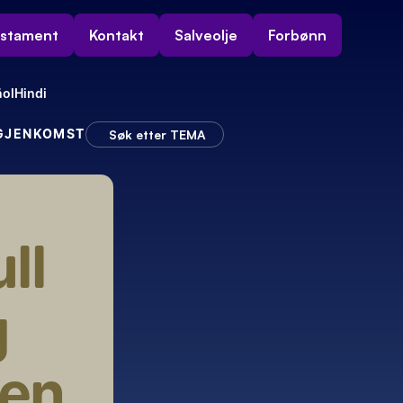
estament
Kontakt
Salveolje
Forbønn
ol
Hindi
 GJENKOMST
Søk etter TEMA
l 
 
en 