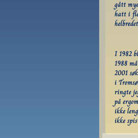
gått mye.
hatt i fl
helbredet
I 1982 bl
1988 måt
2001 søk
i Tromsø.
ringte je
på ergom
ikke len
ikke spis