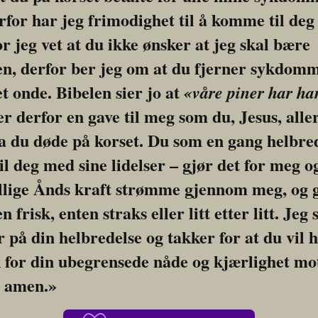
rfor har jeg frimodighet til å komme til deg
r jeg vet at du ikke ønsker at jeg skal bære 
, derfor ber jeg om at du fjerner sykdomme
t onde. Bibelen sier jo at 
«våre piner har ha
 derfor en gave til meg som du, Jesus, aller
a du døde på korset. Du som en gang helbrede
l deg med sine lidelser – gjør det for meg ogs
llige Ånds kraft strømme gjennom meg, og g
frisk, enten straks eller litt etter litt. Jeg s
r på din helbredelse og takker for at du vil h
for din ubegrensede nåde og kjærlighet mot
, amen.»