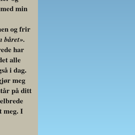
 med min 
n og frir 
n båret».
ede har 
t alle 
å i dag. 
jør meg 
tår på ditt 
elbrede 
 meg. I 