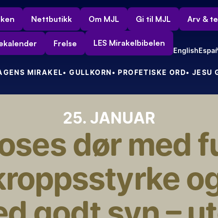
rken
Nettbutikk
Om MJL
Gi til MJL
Arv & t
LES Mirakelbibelen
ekalender
Frelse
English
Españ
DAGENS MIRAKEL
• GULLKORN
• PROFETISKE ORD
• JESU
25. JANUAR
ses dør med ful
kroppsstyrke og
d godt syn – ut