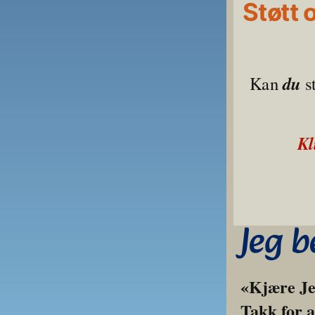
Støtt 
du
Kan 
 s
Kl
Jeg b
«Kjære Jes
Takk for a