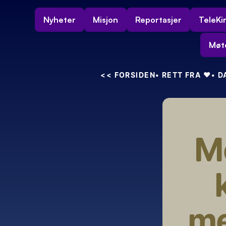
Nyheter
Misjon
Reportasjer
TeleKi
Møt
<<
 FORSIDEN
• RETT FRA 
❤️
• 
Mo
me