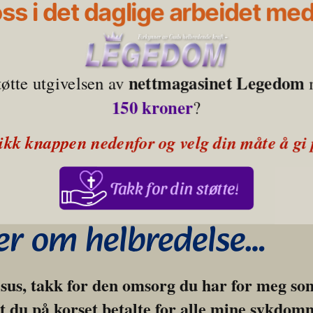
oss i det daglige arbeidet med 
nettmagasinet Legedom
tøtte utgivelsen av 
150 kroner
?
ikk knappen nedenfor og velg din måte å gi 
Takk for din støtte!
er om helbredelse…
us, takk for den omsorg du har for meg som 
t du på korset betalte for alle mine sykdomm