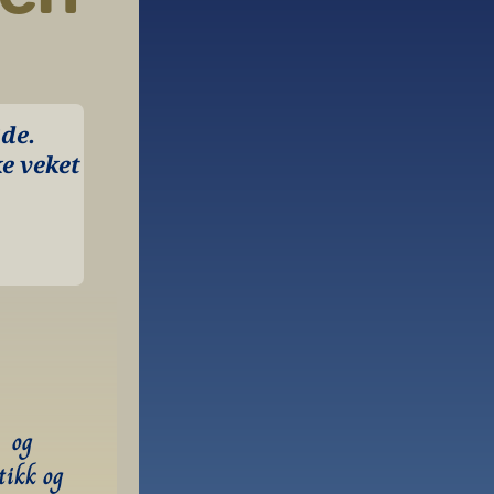
e. 
e veket 
 og 
ikk og 