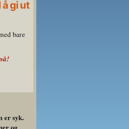
å gi ut
 med bare 
på!
er syk. 
er og 